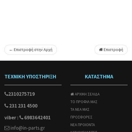
← Επιστροφή στην Αρχή
Επιστροφή
ΤΕΧΝΙΚΗ ΥΠΟΣΤΗΡΙΞΗ
ΚΑΤΑΣΤΗΜΑ
2310275719
ΑΡΧΙΚΗ ΣΕΛΙΔΑ
ΤΟ ΠΡΟΦΙΛ ΜΑΣ
231 231 4500
ΤΑ ΝΕΑ ΜΑΣ
viber :
6983642401
ΠΡΟΣΦΟΡΕΣ
ΝΕΑ ΠΡΟΙΟΝΤΑ
info@in-parts.gr