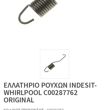
ΕΛΛΑΤΗΡΙΟ ΡΟΥΧΩΝ INDESIT-
WHIRLPOOL C00287762
ORIGINAL
ΚΩΔΙΚΟΣ ΠΡΟΪΟΝΤΟΣ : C00287762